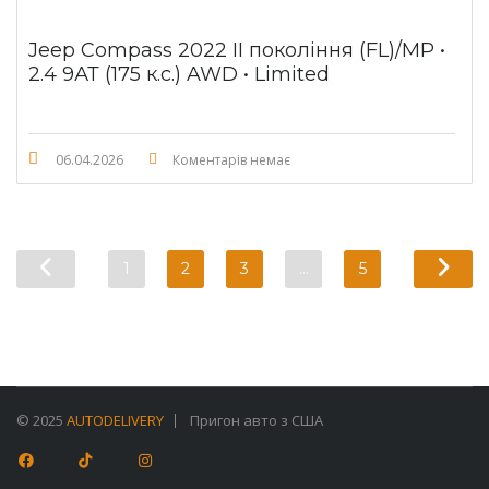
Jeep Compass 2022 II покоління (FL)/MP •
2.4 9АТ (175 к.с.) AWD • Limited
06.04.2026
Коментарів немає
1
2
3
…
5
© 2025
AUTODELIVERY
Пригон авто з США