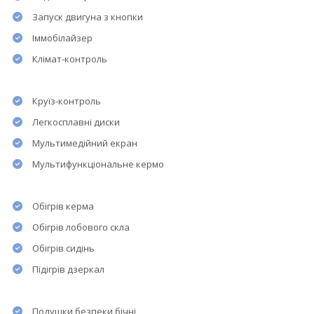
Запуск двигуна з кнопки
Іммобілайзер
Клімат-контроль
Круїз-контроль
Легкосплавні диски
Мультимедійний екран
Мультифункціональне кермо
Обігрів керма
Обігрів лобового скла
Обігрів сидінь
Підігрів дзеркал
Подушки безпеки бічні