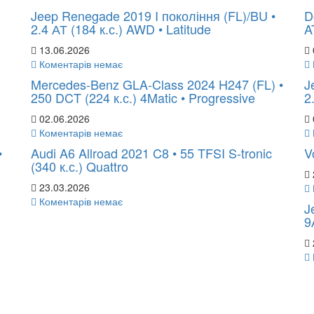
Jeep Renegade 2019 I покоління (FL)/BU •
D
2.4 АТ (184 к.с.) AWD • Latitude
A
13.06.2026
Коментарів немає
Mercedes-Benz GLA-Class 2024 H247 (FL) •
J
250 DCT (224 к.с.) 4Matic • Progressive
2
02.06.2026
Коментарів немає
•
Audi A6 Allroad 2021 C8 • 55 TFSI S-tronic
V
(340 к.с.) Quattro
23.03.2026
Коментарів немає
J
9