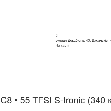
вулиця Декабістів, 43, Васильків, 
На карті
C8 • 55 TFSI S-tronic (340 к